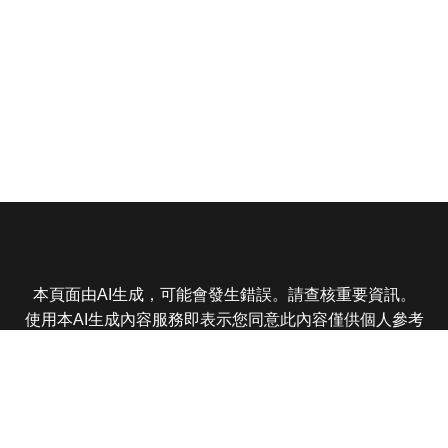
本頁面由AI生成，可能會發生錯誤。請查核重要資訊。
使用本AI生成內容服務即表示您同意此內容僅供個人參考
非商業用途，任何轉載分享皆不得違反法律或侵犯智慧財
產權，且您了解輸出內容可能不準確，所有爭議東森娛樂
保有最終解釋權