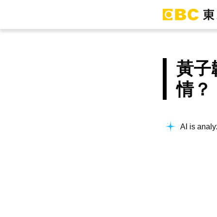
黃子
情？
AI is analy