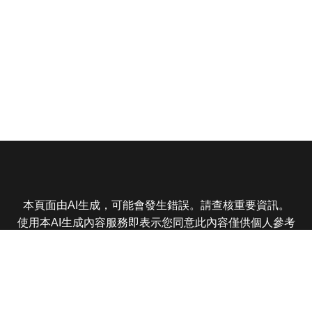
本頁面由AI生成，可能會發生錯誤。請查核重要資訊。
使用本AI生成內容服務即表示您同意此內容僅供個人參考
非商業用途，任何轉載分享皆不得違反法律或侵犯智慧財
產權，且您了解輸出內容可能不準確，所有爭議東森娛樂
保有最終解釋權