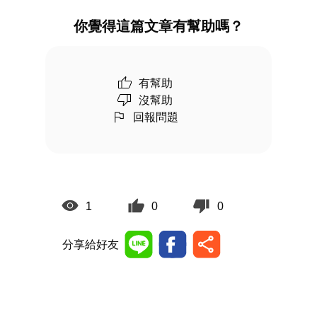
你覺得這篇文章有幫助嗎？
有幫助
沒幫助
回報問題
1
0
0
分享給好友