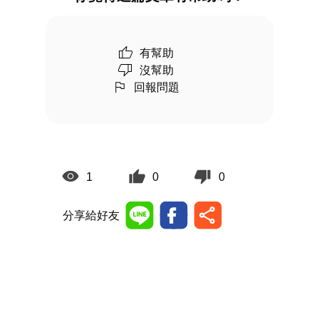
有幫助
沒幫助
回報問題
1
0
0
分享給好友