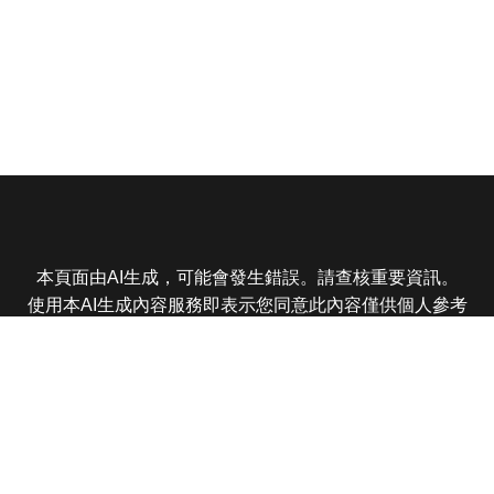
本頁面由AI生成，可能會發生錯誤。請查核重要資訊。
使用本AI生成內容服務即表示您同意此內容僅供個人參考
非商業用途，任何轉載分享皆不得違反法律或侵犯智慧財
產權，且您了解輸出內容可能不準確，所有爭議東森娛樂
保有最終解釋權
東森電視 版權所有 © 2025 EBC All Rights Reserved.
|
隱
私權政策