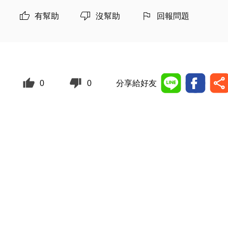
有幫助
沒幫助
回報問題
0
0
分享給好友