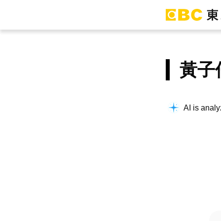
黃子
AI is analy