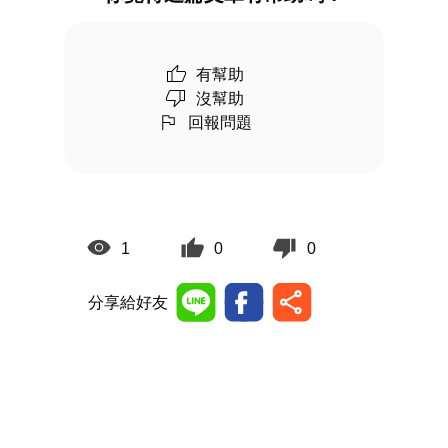
有幫助
沒幫助
回報問題
1
0
0
分享給好友