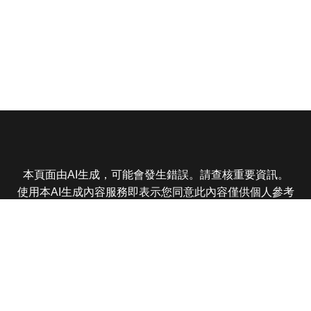
本頁面由AI生成，可能會發生錯誤。請查核重要資訊。
使用本AI生成內容服務即表示您同意此內容僅供個人參考
非商業用途，任何轉載分享皆不得違反法律或侵犯智慧財
產權，且您了解輸出內容可能不準確，所有爭議東森娛樂
保有最終解釋權
東森電視 版權所有 © 2025 EBC All Rights Reserved.
|
隱
私權政策