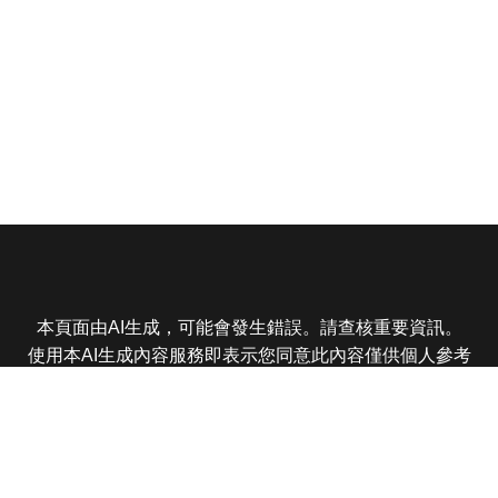
本頁面由AI生成，可能會發生錯誤。請查核重要資訊。
使用本AI生成內容服務即表示您同意此內容僅供個人參考
非商業用途，任何轉載分享皆不得違反法律或侵犯智慧財
產權，且您了解輸出內容可能不準確，所有爭議東森娛樂
保有最終解釋權