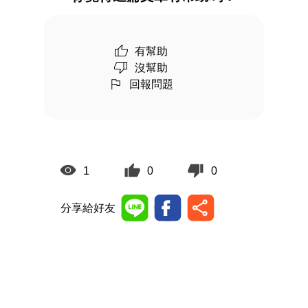
有幫助
沒幫助
回報問題
1
0
0
分享給好友