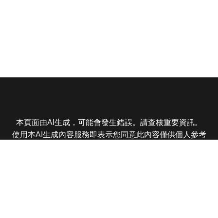
本頁面由AI生成，可能會發生錯誤。請查核重要資訊。
使用本AI生成內容服務即表示您同意此內容僅供個人參考
非商業用途，任何轉載分享皆不得違反法律或侵犯智慧財
產權，且您了解輸出內容可能不準確，所有爭議東森娛樂
保有最終解釋權
東森電視 版權所有 © 2025 EBC All Rights Reserved.
|
隱
私權政策