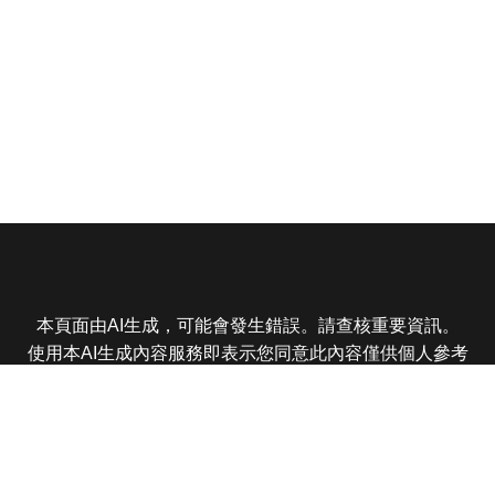
本頁面由AI生成，可能會發生錯誤。請查核重要資訊。
使用本AI生成內容服務即表示您同意此內容僅供個人參考
非商業用途，任何轉載分享皆不得違反法律或侵犯智慧財
產權，且您了解輸出內容可能不準確，所有爭議東森娛樂
保有最終解釋權