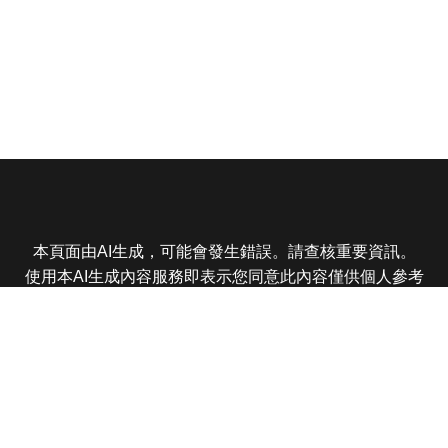
本頁面由AI生成，可能會發生錯誤。請查核重要資訊。
使用本AI生成內容服務即表示您同意此內容僅供個人參考
非商業用途，任何轉載分享皆不得違反法律或侵犯智慧財
產權，且您了解輸出內容可能不準確，所有爭議東森娛樂
保有最終解釋權
東森電視 版權所有 © 2025 EBC All Rights Reserved.
|
隱
私權政策