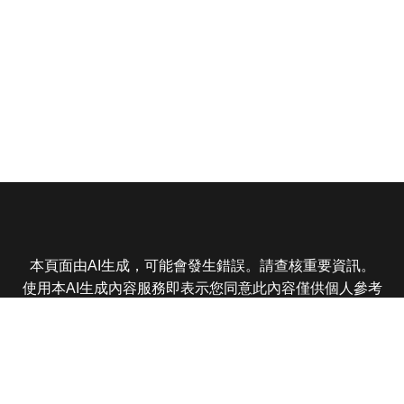
本頁面由AI生成，可能會發生錯誤。請查核重要資訊。
使用本AI生成內容服務即表示您同意此內容僅供個人參考
非商業用途，任何轉載分享皆不得違反法律或侵犯智慧財
產權，且您了解輸出內容可能不準確，所有爭議東森娛樂
保有最終解釋權