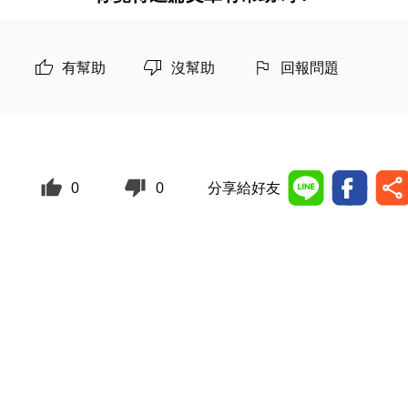
有幫助
沒幫助
回報問題
0
0
分享給好友