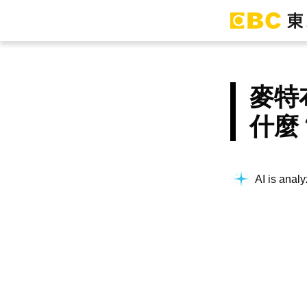
麥特
什麼
AI is analy