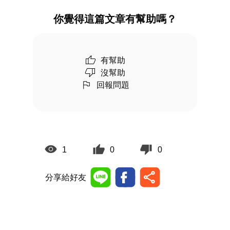
你覺得這篇文章有幫助嗎？
有幫助
沒幫助
回報問題
1
0
0
分享給好友