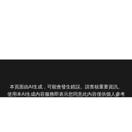
本頁面由AI生成，可能會發生錯誤。請查核重要資訊。
使用本AI生成內容服務即表示您同意此內容僅供個人參考
非商業用途，任何轉載分享皆不得違反法律或侵犯智慧財
產權，且您了解輸出內容可能不準確，所有爭議東森娛樂
保有最終解釋權