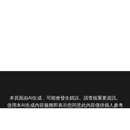
本頁面由AI生成，可能會發生錯誤。請查核重要資訊。
使用本AI生成內容服務即表示您同意此內容僅供個人參考
非商業用途，任何轉載分享皆不得違反法律或侵犯智慧財
產權，且您了解輸出內容可能不準確，所有爭議東森娛樂
保有最終解釋權