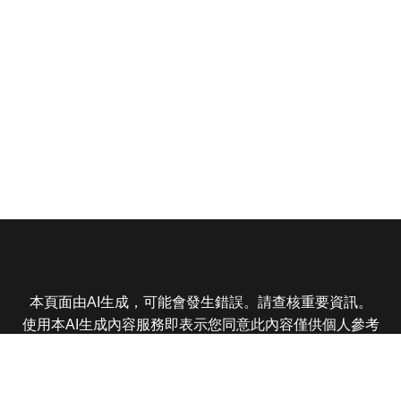
本頁面由AI生成，可能會發生錯誤。請查核重要資訊。
使用本AI生成內容服務即表示您同意此內容僅供個人參考
非商業用途，任何轉載分享皆不得違反法律或侵犯智慧財
產權，且您了解輸出內容可能不準確，所有爭議東森娛樂
保有最終解釋權