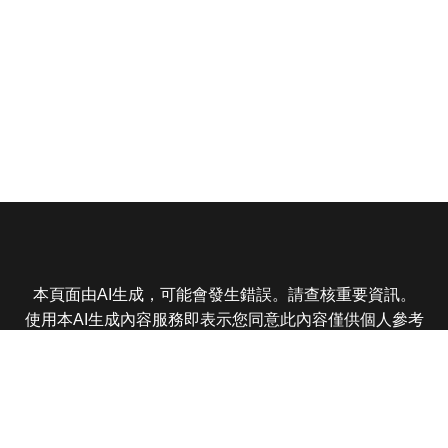
本頁面由AI生成，可能會發生錯誤。請查核重要資訊。
使用本AI生成內容服務即表示您同意此內容僅供個人參考
非商業用途，任何轉載分享皆不得違反法律或侵犯智慧財
產權，且您了解輸出內容可能不準確，所有爭議東森娛樂
保有最終解釋權