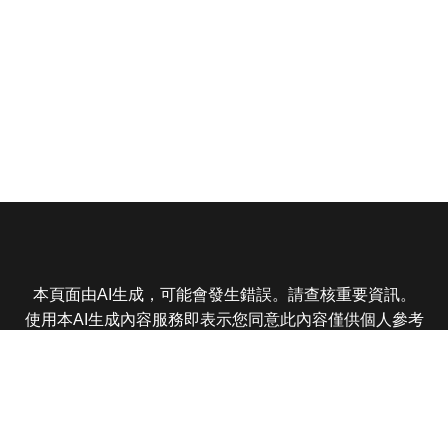
本頁面由AI生成，可能會發生錯誤。請查核重要資訊。
使用本AI生成內容服務即表示您同意此內容僅供個人參考
非商業用途，任何轉載分享皆不得違反法律或侵犯智慧財
產權，且您了解輸出內容可能不準確，所有爭議東森娛樂
保有最終解釋權