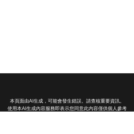
本頁面由AI生成，可能會發生錯誤。請查核重要資訊。
使用本AI生成內容服務即表示您同意此內容僅供個人參考
非商業用途，任何轉載分享皆不得違反法律或侵犯智慧財
產權，且您了解輸出內容可能不準確，所有爭議東森娛樂
保有最終解釋權