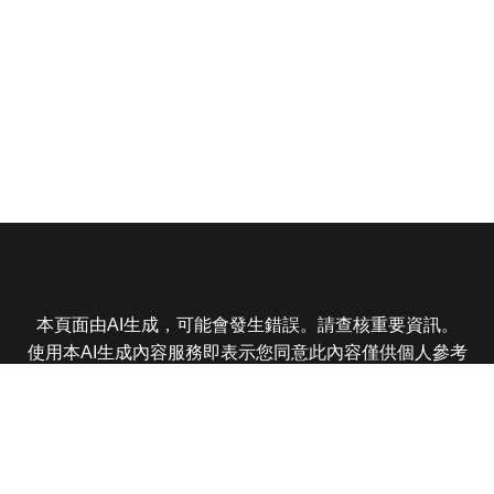
本頁面由AI生成，可能會發生錯誤。請查核重要資訊。
使用本AI生成內容服務即表示您同意此內容僅供個人參考
非商業用途，任何轉載分享皆不得違反法律或侵犯智慧財
產權，且您了解輸出內容可能不準確，所有爭議東森娛樂
保有最終解釋權