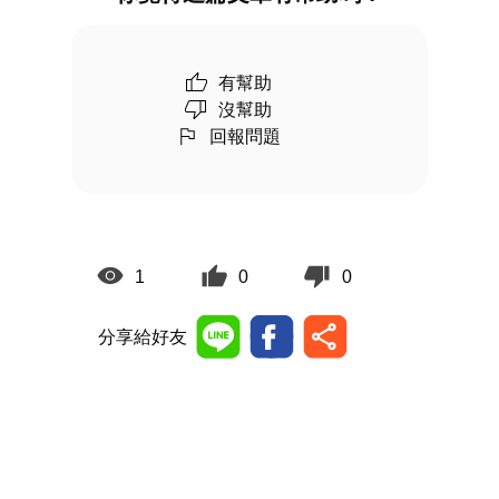
有幫助
沒幫助
回報問題
1
0
0
分享給好友