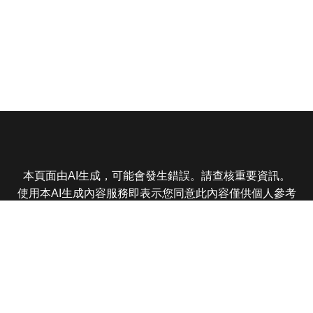
本頁面由AI生成，可能會發生錯誤。請查核重要資訊。
使用本AI生成內容服務即表示您同意此內容僅供個人參考
非商業用途，任何轉載分享皆不得違反法律或侵犯智慧財
產權，且您了解輸出內容可能不準確，所有爭議東森娛樂
保有最終解釋權
東森電視 版權所有 © 2025 EBC All Rights Reserved.
|
隱
私權政策