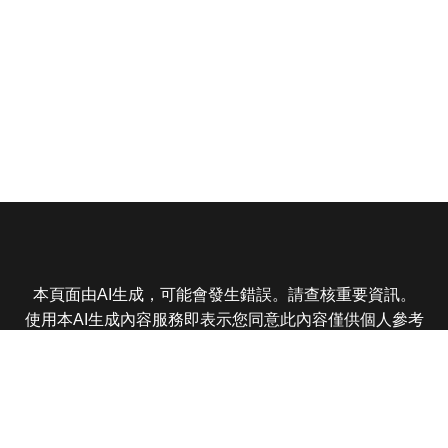
本頁面由AI生成，可能會發生錯誤。請查核重要資訊。
使用本AI生成內容服務即表示您同意此內容僅供個人參考
非商業用途，任何轉載分享皆不得違反法律或侵犯智慧財
產權，且您了解輸出內容可能不準確，所有爭議東森娛樂
保有最終解釋權