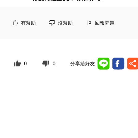
有幫助
沒幫助
回報問題
0
0
分享給好友