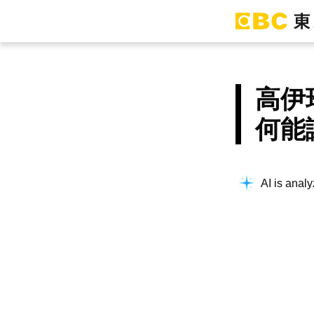
高伊
何能
AI is analy