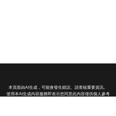
本頁面由AI生成，可能會發生錯誤。請查核重要資訊。
使用本AI生成內容服務即表示您同意此內容僅供個人參考
非商業用途，任何轉載分享皆不得違反法律或侵犯智慧財
產權，且您了解輸出內容可能不準確，所有爭議東森娛樂
保有最終解釋權