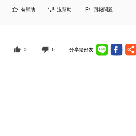
有幫助
沒幫助
回報問題
0
0
分享給好友