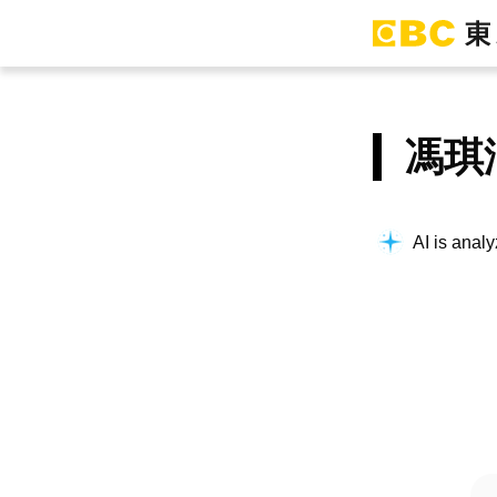
馮琪
AI is analy