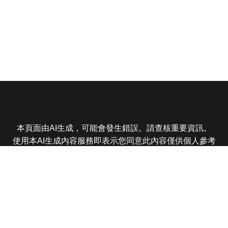
本頁面由AI生成，可能會發生錯誤。請查核重要資訊。
使用本AI生成內容服務即表示您同意此內容僅供個人參考
非商業用途，任何轉載分享皆不得違反法律或侵犯智慧財
產權，且您了解輸出內容可能不準確，所有爭議東森娛樂
保有最終解釋權
東森電視 版權所有 © 2025 EBC All Rights Reserved.
|
隱
私權政策