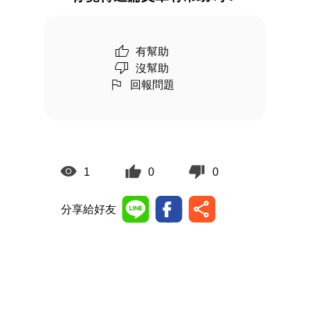
有幫助
沒幫助
回報問題
1
0
0
分享給好友