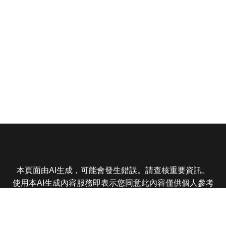
本頁面由AI生成，可能會發生錯誤。請查核重要資訊。
使用本AI生成內容服務即表示您同意此內容僅供個人參考
非商業用途，任何轉載分享皆不得違反法律或侵犯智慧財
產權，且您了解輸出內容可能不準確，所有爭議東森娛樂
保有最終解釋權