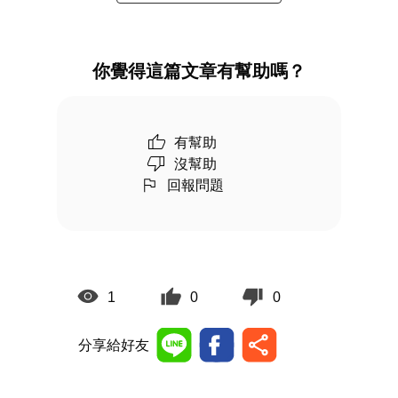
你覺得這篇文章有幫助嗎？
有幫助
沒幫助
回報問題
1
0
0
分享給好友