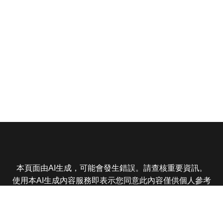
本頁面由AI生成，可能會發生錯誤。請查核重要資訊。
使用本AI生成內容服務即表示您同意此內容僅供個人參考
非商業用途，任何轉載分享皆不得違反法律或侵犯智慧財
產權，且您了解輸出內容可能不準確，所有爭議東森娛樂
保有最終解釋權