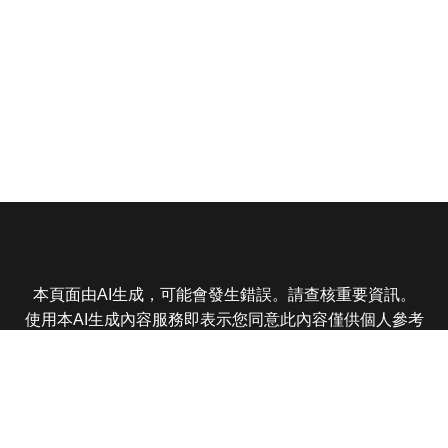
本頁面由AI生成，可能會發生錯誤。請查核重要資訊。
使用本AI生成內容服務即表示您同意此內容僅供個人參考
非商業用途，任何轉載分享皆不得違反法律或侵犯智慧財
產權，且您了解輸出內容可能不準確，所有爭議東森娛樂
保有最終解釋權