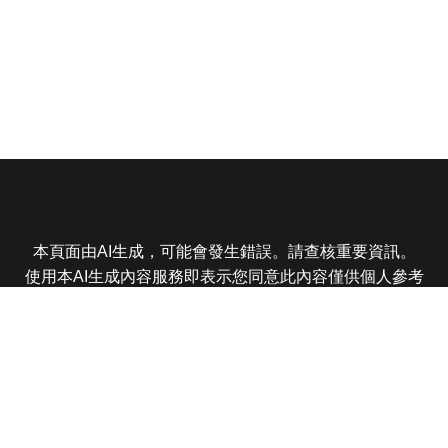
本頁面由AI生成，可能會發生錯誤。請查核重要資訊。
使用本AI生成內容服務即表示您同意此內容僅供個人參考
非商業用途，任何轉載分享皆不得違反法律或侵犯智慧財
產權，且您了解輸出內容可能不準確，所有爭議東森娛樂
保有最終解釋權
東森電視 版權所有 © 2025 EBC All Rights Reserved.
|
隱
私權政策