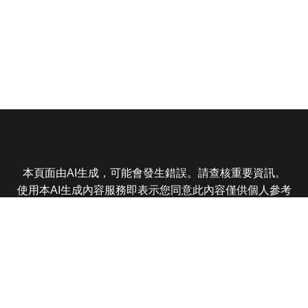
本頁面由AI生成，可能會發生錯誤。請查核重要資訊。
使用本AI生成內容服務即表示您同意此內容僅供個人參考
非商業用途，任何轉載分享皆不得違反法律或侵犯智慧財
產權，且您了解輸出內容可能不準確，所有爭議東森娛樂
保有最終解釋權
東森電視 版權所有 © 2025 EBC All Rights Reserved.
|
隱
私權政策