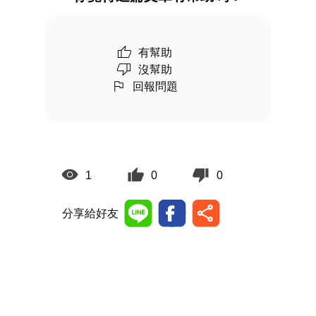
有幫助
沒幫助
回報問題
1
0
0
分享給好友