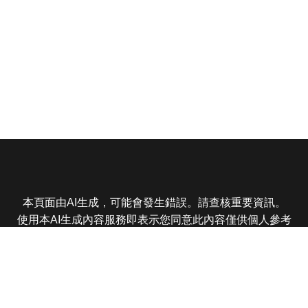
本頁面由AI生成，可能會發生錯誤。請查核重要資訊。
使用本AI生成內容服務即表示您同意此內容僅供個人參考
非商業用途，任何轉載分享皆不得違反法律或侵犯智慧財
產權，且您了解輸出內容可能不準確，所有爭議東森娛樂
保有最終解釋權