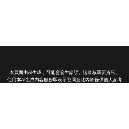
本頁面由AI生成，可能會發生錯誤。請查核重要資訊。
使用本AI生成內容服務即表示您同意此內容僅供個人參考
非商業用途，任何轉載分享皆不得違反法律或侵犯智慧財
產權，且您了解輸出內容可能不準確，所有爭議東森娛樂
保有最終解釋權
東森電視 版權所有 © 2025 EBC All Rights Reserved.
|
隱
私權政策