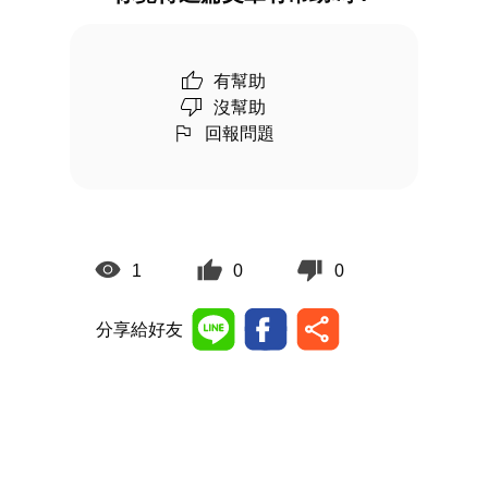
有幫助
沒幫助
回報問題
1
0
0
分享給好友