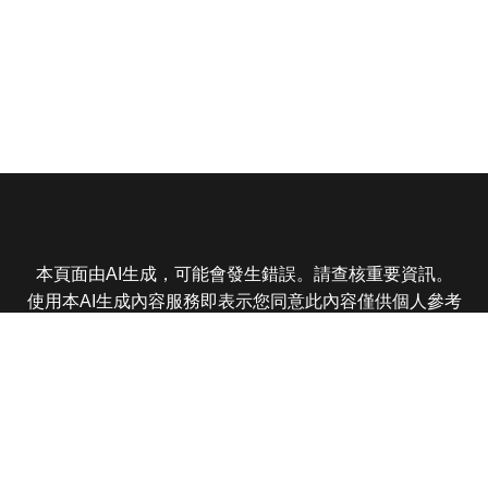
本頁面由AI生成，可能會發生錯誤。請查核重要資訊。
使用本AI生成內容服務即表示您同意此內容僅供個人參考
非商業用途，任何轉載分享皆不得違反法律或侵犯智慧財
產權，且您了解輸出內容可能不準確，所有爭議東森娛樂
保有最終解釋權
東森電視 版權所有 © 2025 EBC All Rights Reserved.
|
隱
私權政策