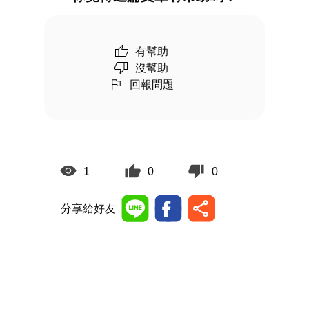
有幫助
沒幫助
回報問題
1
0
0
分享給好友