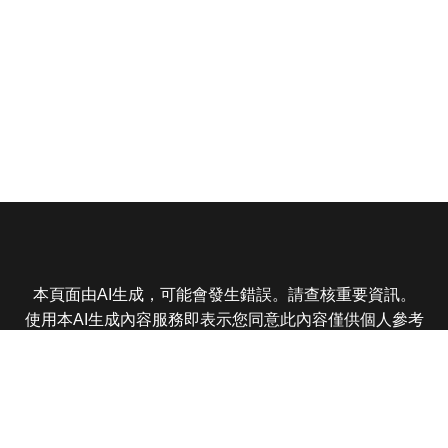
本頁面由AI生成，可能會發生錯誤。請查核重要資訊。
使用本AI生成內容服務即表示您同意此內容僅供個人參考
非商業用途，任何轉載分享皆不得違反法律或侵犯智慧財
產權，且您了解輸出內容可能不準確，所有爭議東森娛樂
保有最終解釋權