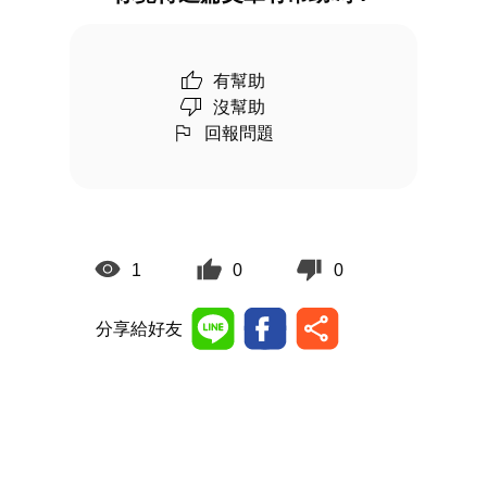
有幫助
沒幫助
回報問題
1
0
0
分享給好友