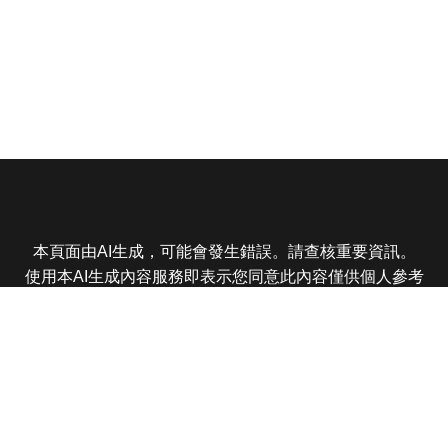
本頁面由AI生成，可能會發生錯誤。請查核重要資訊。
使用本AI生成內容服務即表示您同意此內容僅供個人參考
非商業用途，任何轉載分享皆不得違反法律或侵犯智慧財
產權，且您了解輸出內容可能不準確，所有爭議東森娛樂
保有最終解釋權
東森電視 版權所有 © 2025 EBC All Rights Reserved.
|
隱
私權政策