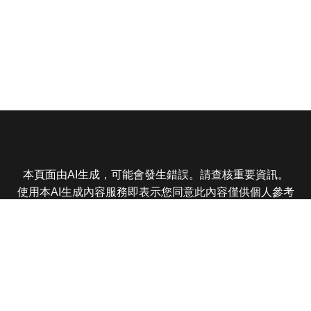
本頁面由AI生成，可能會發生錯誤。請查核重要資訊。
使用本AI生成內容服務即表示您同意此內容僅供個人參考
非商業用途，任何轉載分享皆不得違反法律或侵犯智慧財
產權，且您了解輸出內容可能不準確，所有爭議東森娛樂
保有最終解釋權
東森電視 版權所有 © 2025 EBC All Rights Reserved.
|
隱
私權政策