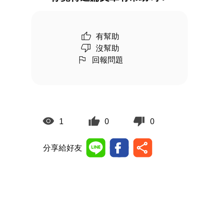
有幫助
沒幫助
回報問題
1
0
0
分享給好友