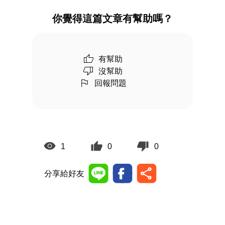
你覺得這篇文章有幫助嗎？
有幫助
沒幫助
回報問題
1
0
0
分享給好友