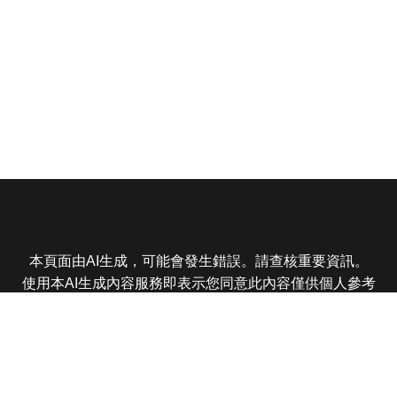
本頁面由AI生成，可能會發生錯誤。請查核重要資訊。
使用本AI生成內容服務即表示您同意此內容僅供個人參考
非商業用途，任何轉載分享皆不得違反法律或侵犯智慧財
產權，且您了解輸出內容可能不準確，所有爭議東森娛樂
保有最終解釋權