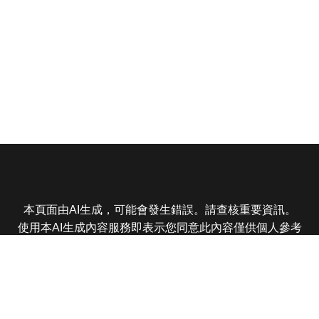
本頁面由AI生成，可能會發生錯誤。請查核重要資訊。
使用本AI生成內容服務即表示您同意此內容僅供個人參考
非商業用途，任何轉載分享皆不得違反法律或侵犯智慧財
產權，且您了解輸出內容可能不準確，所有爭議東森娛樂
保有最終解釋權