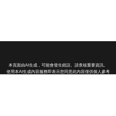
本頁面由AI生成，可能會發生錯誤。請查核重要資訊。
使用本AI生成內容服務即表示您同意此內容僅供個人參考
非商業用途，任何轉載分享皆不得違反法律或侵犯智慧財
產權，且您了解輸出內容可能不準確，所有爭議東森娛樂
保有最終解釋權
東森電視 版權所有 © 2025 EBC All Rights Reserved.
|
隱
私權政策