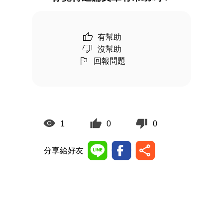
有幫助
沒幫助
回報問題
1
0
0
分享給好友