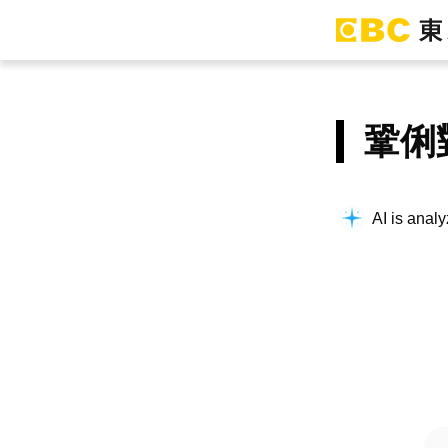
鞏俐
AI is analy