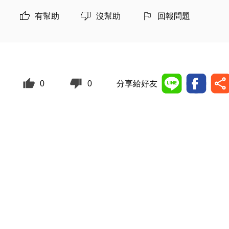
有幫助
沒幫助
回報問題
0
0
分享給好友