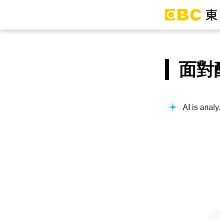
面對
AI is analy