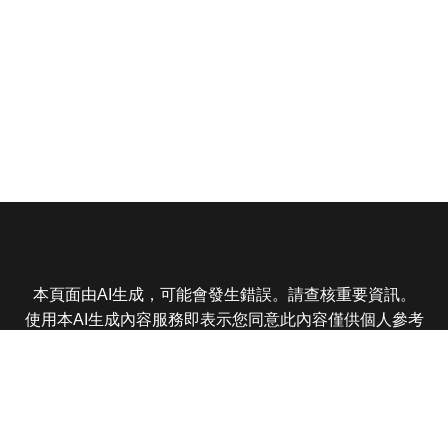
本頁面由AI生成，可能會發生錯誤。請查核重要資訊。
使用本AI生成內容服務即表示您同意此內容僅供個人參考
非商業用途，任何轉載分享皆不得違反法律或侵犯智慧財
產權，且您了解輸出內容可能不準確，所有爭議東森娛樂
保有最終解釋權