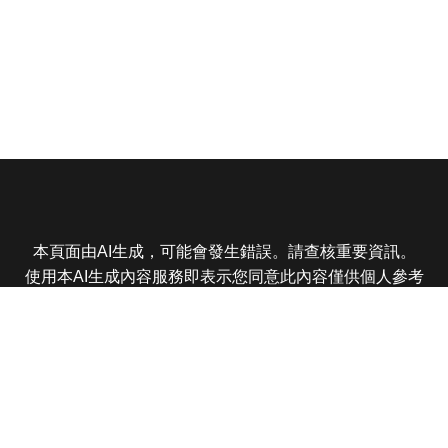
本頁面由AI生成，可能會發生錯誤。請查核重要資訊。
使用本AI生成內容服務即表示您同意此內容僅供個人參考
非商業用途，任何轉載分享皆不得違反法律或侵犯智慧財
產權，且您了解輸出內容可能不準確，所有爭議東森娛樂
保有最終解釋權
東森電視 版權所有 © 2025 EBC All Rights Reserved.
|
隱
私權政策