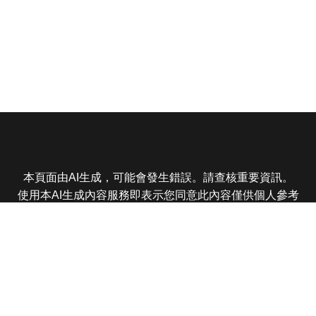
本頁面由AI生成，可能會發生錯誤。請查核重要資訊。
使用本AI生成內容服務即表示您同意此內容僅供個人參考
非商業用途，任何轉載分享皆不得違反法律或侵犯智慧財
產權，且您了解輸出內容可能不準確，所有爭議東森娛樂
保有最終解釋權
東森電視 版權所有 © 2025 EBC All Rights Reserved.
|
隱
私權政策