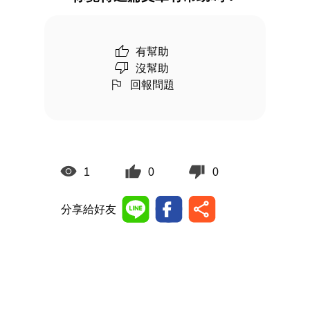
有幫助
沒幫助
回報問題
1
0
0
分享給好友