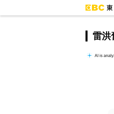
雷洪
AI is analy