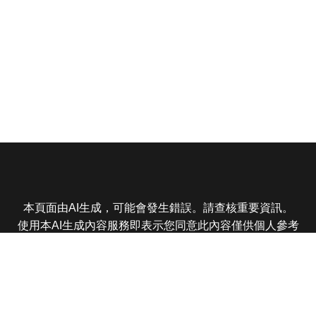
本頁面由AI生成，可能會發生錯誤。請查核重要資訊。
使用本AI生成內容服務即表示您同意此內容僅供個人參考
非商業用途，任何轉載分享皆不得違反法律或侵犯智慧財
產權，且您了解輸出內容可能不準確，所有爭議東森娛樂
保有最終解釋權