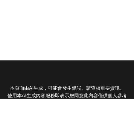
本頁面由AI生成，可能會發生錯誤。請查核重要資訊。
使用本AI生成內容服務即表示您同意此內容僅供個人參考
非商業用途，任何轉載分享皆不得違反法律或侵犯智慧財
產權，且您了解輸出內容可能不準確，所有爭議東森娛樂
保有最終解釋權