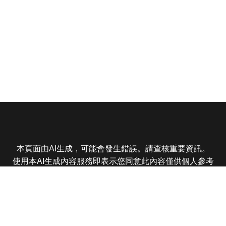
本頁面由AI生成，可能會發生錯誤。請查核重要資訊。
使用本AI生成內容服務即表示您同意此內容僅供個人參考
非商業用途，任何轉載分享皆不得違反法律或侵犯智慧財
產權，且您了解輸出內容可能不準確，所有爭議東森娛樂
保有最終解釋權