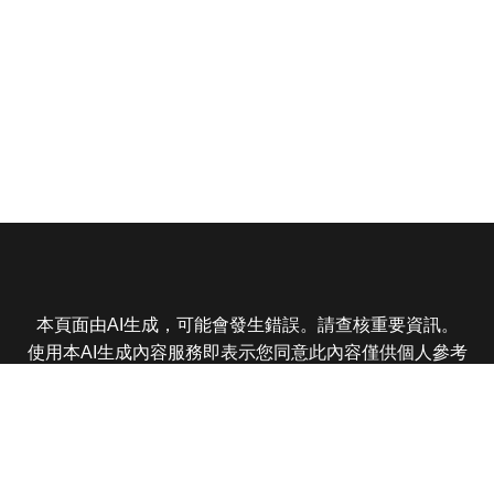
本頁面由AI生成，可能會發生錯誤。請查核重要資訊。
使用本AI生成內容服務即表示您同意此內容僅供個人參考
非商業用途，任何轉載分享皆不得違反法律或侵犯智慧財
產權，且您了解輸出內容可能不準確，所有爭議東森娛樂
保有最終解釋權